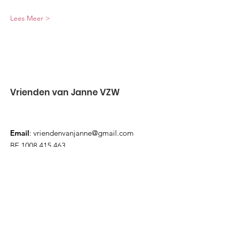
Lees Meer >
Vrienden van Janne VZW
Email
:
vriendenvanjanne@gmail.com
BE
1008 415 463
Quick Links