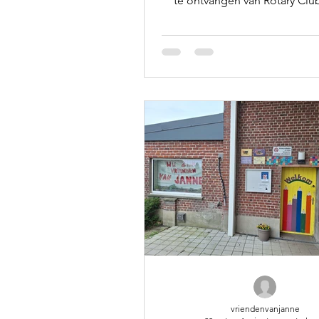
te ontvangen van Rotary Clu
Dankzij hen zijn we in de mog
om ons assortiment looprolw
te breiden en nog meer mense
te geven om inclusief te spo
hun vrienden en familie. Bed
jullie steun en om te gelove
project!
vriendenvanjanne