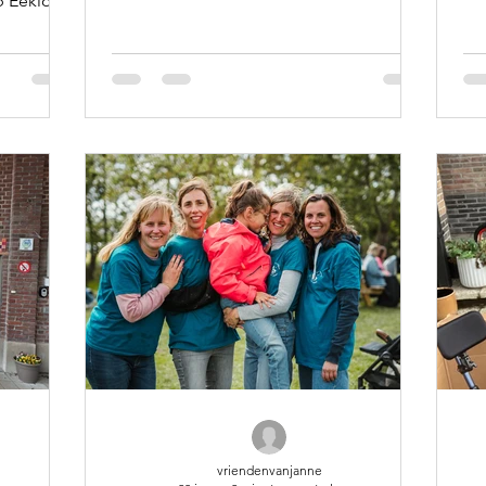
b Eeklo.
elijkheid
agens uit
n de kans
rten met
ankt voor
n in ons
vriendenvanjanne