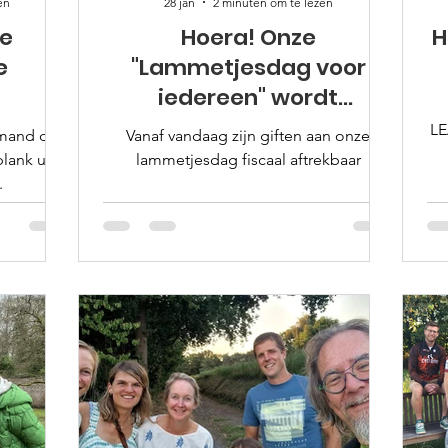
en
28 jan
2 minuten om te lezen
je
Hoera! Onze
H
e
"Lammetjesdag voor
iedereen" wordt
gesteund door de Koning
LE
emand die
Vanaf vandaag zijn giften aan onze
Boudewijnstichting!
lank uit
lammetjesdag fiscaal aftrekbaar
.