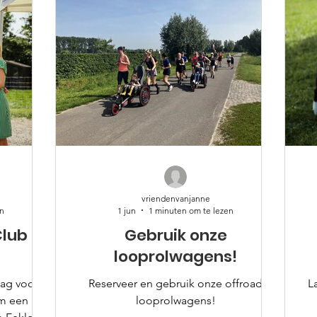
vriendenvanjanne
en
1 jun
1 minuten om te lezen
Club
Gebruik onze
looprolwagens!
ag voor
Reserveer en gebruik onze offroad
L
 een gift
looprolwagens!