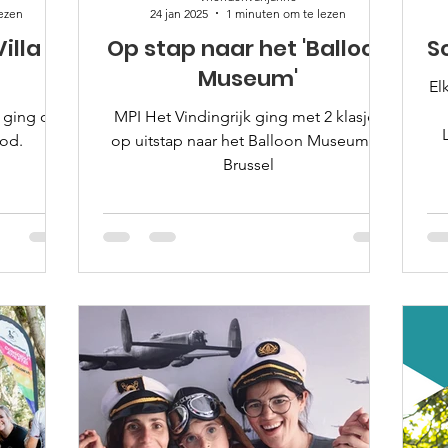
lezen
24 jan 2025
1 minuten om te lezen
illa
Op stap naar het 'Balloon
S
Museum'
El
 ging op
MPI Het Vindingrijk ging met 2 klasjes
ood.
op uitstap naar het Balloon Museum in
Brussel