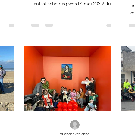
fantastische dag werd 4 mei 2025! Jullie
he
zakten massaal af naar...
vo
vriendenvanjanne