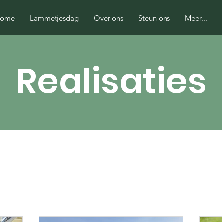
ome
Lammetjesdag
Over ons
Steun ons
Meer...
Realisaties