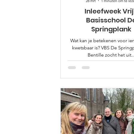
28 mrt
1 minuten om te lez
Inleefweek Vri
Basisschool D
Springplank
Wat kan je betekenen voor i
kwetsbaar is? VBS De Springp
Bentille zocht het uit..