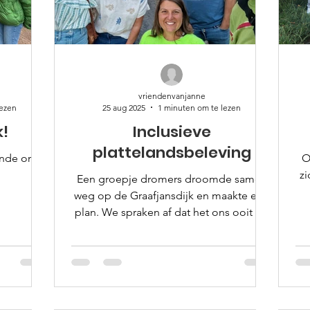
vriendenvanjanne
lezen
25 aug 2025
1 minuten om te lezen
k!
Inclusieve
plattelandsbeleving
unde onze
O
zi
Een groepje dromers droomde samen
weg op de Graafjansdijk en maakte een
plan. We spraken af dat het ons ooit zal
lukken. Ooit...