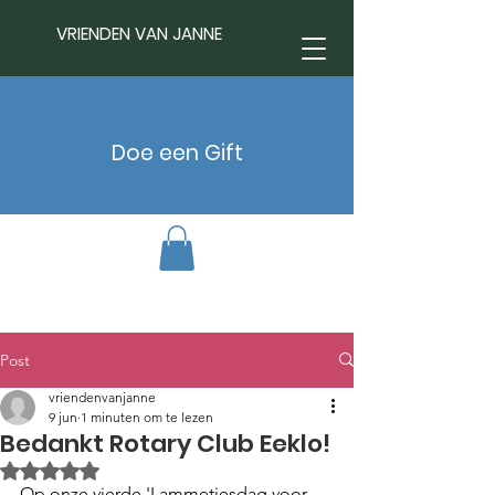
VRIENDEN VAN JANNE
Doe een Gift
Post
vriendenvanjanne
9 jun
1 minuten om te lezen
Bedankt Rotary Club Eeklo!
Beoordeeld met NaN uit 5 sterren.
Op onze vierde 'Lammetjesdag voor 