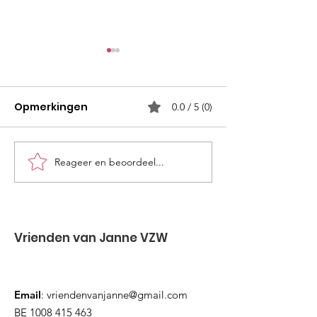
Opmerkingen
0.0 / 5 (0)
Reageer en beoordeel...
Lammetjesdag voor
Inleefweek Vri
iedereen was top!
Basisschool D
Springplank
Vrienden van Janne VZW
Email
:
vriendenvanjanne@gmail.com
BE
1008 415 463