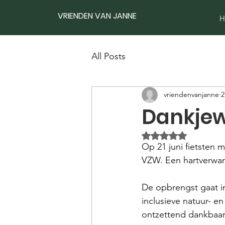
VRIENDEN VAN JANNE
H
All Posts
vriendenvanjanne
2
Dankjew
Beoordeeld met NaN
Op 21 juni fietsten m
VZW. Een hartverwar
De opbrengst gaat i
inclusieve natuur- e
ontzettend dankbaar