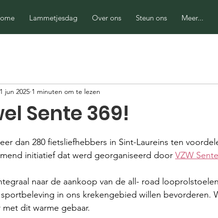
ome
Lammetjesdag
Over ons
Steun ons
Meer...
1 jun 2025
1 minuten om te lezen
el Sente 369!
 uit 5 sterren.
eer dan 280 fietsliefhebbers in Sint-Laureins ten voordel
mend initiatief dat werd georganiseerd door 
VZW Sente
ntegraal naar de aankoop van de all- road looprolstoel
n sportbeleving in ons krekengebied willen bevorderen. 
 met dit warme gebaar.