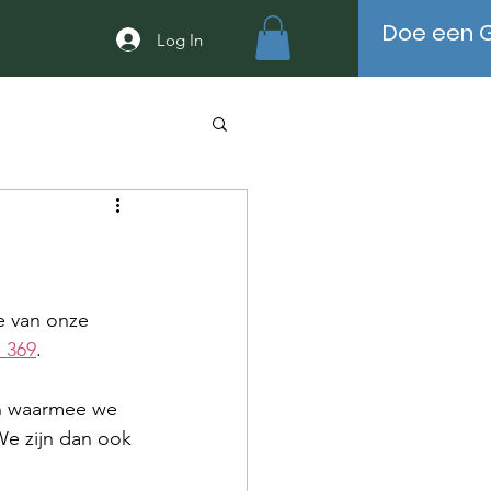
Doe een G
Log In
e van onze 
 369
.
en waarmee we 
We zijn dan ook 