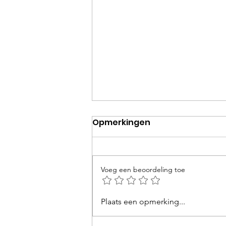
Opmerkingen
Voeg een beoordeling toe
Hoera! De looprolwagens
Plaats een opmerking...
zijn er!