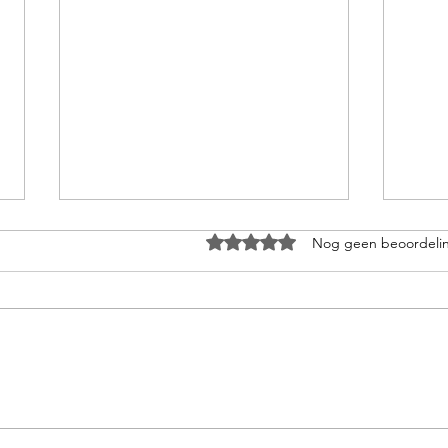
Beoordeeld met 0 uit 5 sterren
Nog geen beoordeli
Inclusieve
Incl
plattelandsbeleving
spor