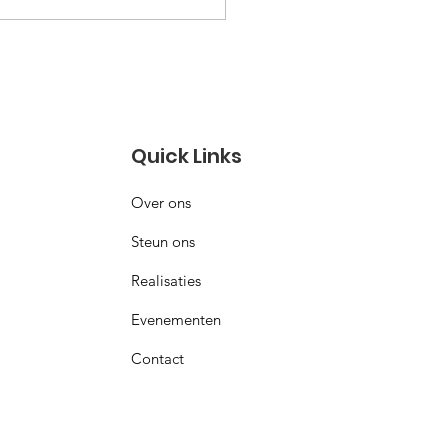
kengebied van Sint-
reins
Quick Links
Over ons
Steun ons
Realisaties
Evenementen
Contact