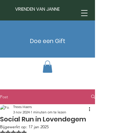
VRIENDEN VAN JANNE
Doe een Gift
Post
Trees Haers
3 nov 2024
1 minuten om te lezen
Social Run in Lovendegem
Bijgewerkt op:
17 jan 2025
Beoordeeld met NaN uit 5 sterren.