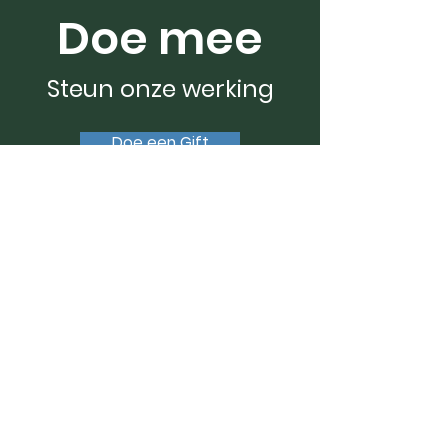
Doe mee
Steun onze werking
Doe een Gift
Vrienden van Janne VZW
Email
:
vriendenvanjanne@gmail.com
BE
1008 415 463